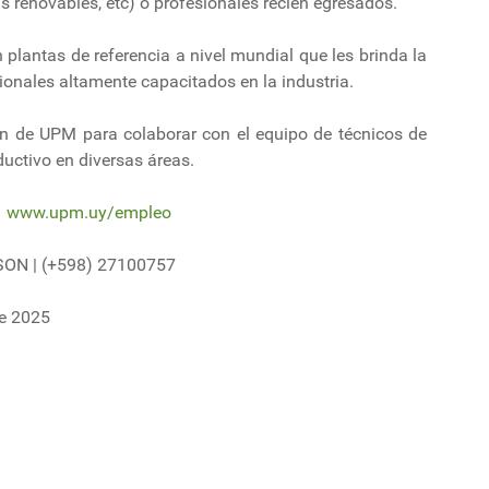
as renovables, etc) o profesionales recién egresados.
 plantas de referencia a nivel mundial que les brinda la
onales altamente capacitados en la industria.
n de UPM para colaborar con el equipo de técnicos de
ductivo en diversas áreas.
n
www.upm.uy/empleo
RSON | (+598) 27100757
e 2025
 el pueblo del otro: Casupá se divide por la construcción de la represa
lo del sector forestal maderero.