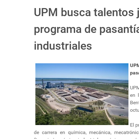
UPM busca talentos 
programa de pasantía
industriales
UPM
pas
UPM
en 
Ben
octu
El p
de carrera en química, mecánica, mecatróni