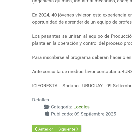
(Ingeniería química, industrial mecánico, energí
En 2024, 40 jóvenes vivieron esta experiencia en
oportunidad de aprender de un equipo de profesi
Los pasantes se unirán al equipo de Producció
planta en la operación y control del proceso pro
Para inscribirse al programa deberán hacerlo e
Ante consulta de medios favor contactar a:BU
ICIFORESTAL -Soriano - URUGUAY - 09 Setiembr
Detalles
Categoría:
Locales
Publicado: 09 Septiembre 2025
Artículo anterior: Los productores rurales de un lado y
Artículo siguiente: Becas para el desarrol
Anterior
Siguiente