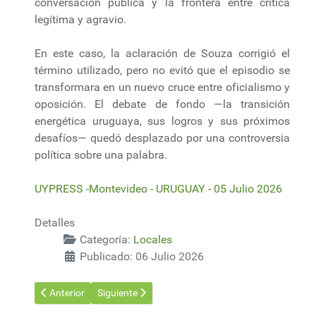
conversación pública y la frontera entre crítica
legítima y agravio.
En este caso, la aclaración de Souza corrigió el
término utilizado, pero no evitó que el episodio se
transformara en un nuevo cruce entre oficialismo y
oposición. El debate de fondo —la transición
energética uruguaya, sus logros y sus próximos
desafíos— quedó desplazado por una controversia
política sobre una palabra.
UYPRESS -Montevideo - URUGUAY - 05 Julio 2026
Detalles
Categoría:
Locales
Publicado: 06 Julio 2026
Artículo anterior: Paro indefinido en TCP: el sindicato exige $ 
Artículo siguiente: Young apuesta a una transfo
Anterior
Siguiente