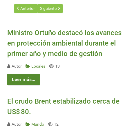
Artículo anterior: UTE: Licitación para parque solar en Baygor
Artículo siguiente: Las exportaciones uruguayas 
Anterior
Siguiente
Ministro Ortuño destacó los avances
en protección ambiental durante el
primer año y medio de gestión
Autor
Locales
13
Leer más...
El crudo Brent estabilizado cerca de
US$ 80.
Autor
Mundo
12