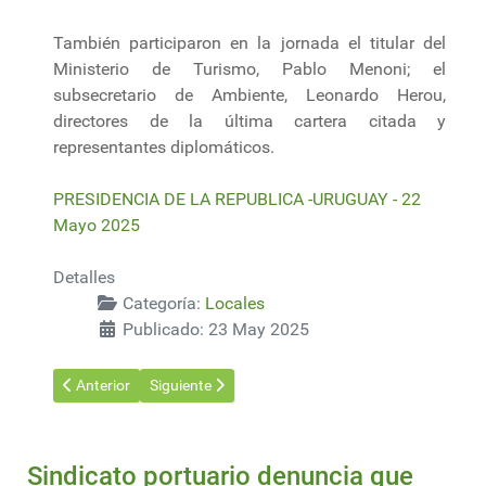
También participaron en la jornada el titular del
Ministerio de Turismo, Pablo Menoni; el
subsecretario de Ambiente, Leonardo Herou,
directores de la última cartera citada y
representantes diplomáticos.
PRESIDENCIA DE LA REPUBLICA -URUGUAY - 22
Mayo 2025
Detalles
Categoría:
Locales
Publicado: 23 May 2025
Artículo anterior: Puja entre contratistas atrasa obras de la te
Artículo siguiente: Cuáles son los nuevos sectores
Anterior
Siguiente
Sindicato portuario denuncia que