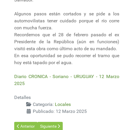
Algunos pasos están cortados y se pide a los
automovilistas tener cuidado porque el río corre
con mucha fuerza.
Recordemos que el 28 de febrero pasado el ex
Presidente de la República (aún en funciones)
visitó esta obra como último acto de su mandado.
En esa oportunidad se pudo recorrer el tramo que
hoy está tapado por el agua.
Diario CRONICA - Soriano - URUGUAY - 12 Marzo
2025
Detalles
Categoría:
Locales
Publicado: 12 Marzo 2025
Artículo anterior: Irregularidades en Parque Villa Dolores: IMM 
Artículo siguiente: Informe oficial: Ministerio de 
Anterior
Siguiente