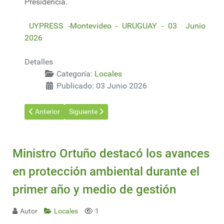
Presidencia.
UYPRESS -Montevideo - URUGUAY - 03 Junio
2026
Detalles
Categoría:
Locales
Publicado: 03 Junio 2026
Artículo anterior: MEGAL: a la vanguardia en la venta de garra
Artículo siguiente: Plan Vale consolida avances y
Anterior
Siguiente
Ministro Ortuño destacó los avances
en protección ambiental durante el
primer año y medio de gestión
Autor
Locales
1