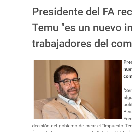
Presidente del FA re
Temu "es un nuevo im
trabajadores del com
Pre
nue
com
"Se
alg
pol
Per
Fre
decisión del gobierno de crear el "Impuesto Tem