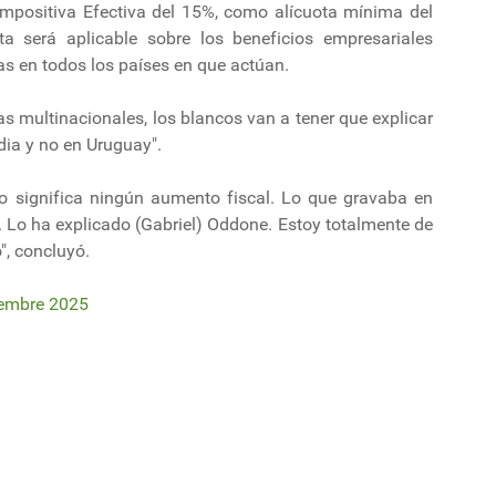
mpositiva Efectiva del 15%, como alícuota mínima del
ta será aplicable sobre los beneficios empresariales
s en todos los países en que actúan.
las multinacionales, los blancos van a tener que explicar
ia y no en Uruguay".
o significa ningún aumento fiscal. Lo que gravaba en
y. Lo ha explicado (Gabriel) Oddone. Estoy totalmente de
", concluyó.
iembre 2025
ar fotovoltaico, ¿de cuánto es la inversión y dónde estará ubicado?
cción de parque solar en Cerro Largo y será el tercero de su propiedad