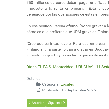
750 millones de euros deban pagar una Tasa I
impuesto a la renta empresarial. Esta alícuo
generados por las operaciones de estas empresa
En ese sentido, Pereira afirmó: "Sobre gravar a 
cómo es que prefieren que UPM grave en Finland
"Creo que es inexplicable. Para esa empresa n
Finlandia, una parte, lo van a gravar en Urugua
acuerdo porque hay un reclamo que es de recibo
Diario EL PAIS -Montevideo - URUGUAY - 11 Set
Detalles
Categoría:
Locales
Publicado: 15 Septiembre 2025
Artículo anterior: UTE construirá su tercer parque sol
Artículo siguiente: UTE adjudicó constru
Anterior
Siguiente