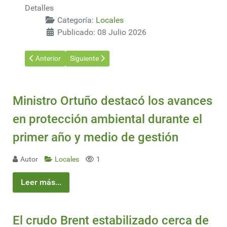
Detalles
Categoría:
Locales
Publicado: 08 Julio 2026
Artículo anterior: SPF y Fundación Latitud avanzan en nueva e
Artículo siguiente: En toda Latinoamérica, Uruguay 
Anterior
Siguiente
Ministro Ortuño destacó los avances
en protección ambiental durante el
primer año y medio de gestión
Autor
Locales
1
Leer más...
El crudo Brent estabilizado cerca de