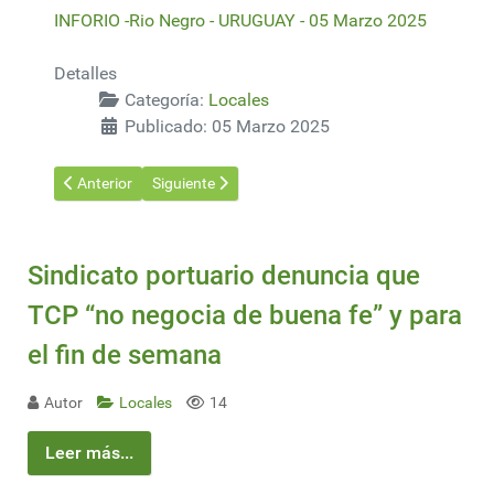
INFORIO -Rio Negro - URUGUAY - 05 Marzo 2025
Detalles
Categoría:
Locales
Publicado: 05 Marzo 2025
Artículo anterior: Ambiente evalúa dos nuevos proyectos eléctri
Artículo siguiente: Clones de eucalipto: una apuest
Anterior
Siguiente
Sindicato portuario denuncia que
TCP “no negocia de buena fe” y para
el fin de semana
Autor
Locales
14
Leer más...