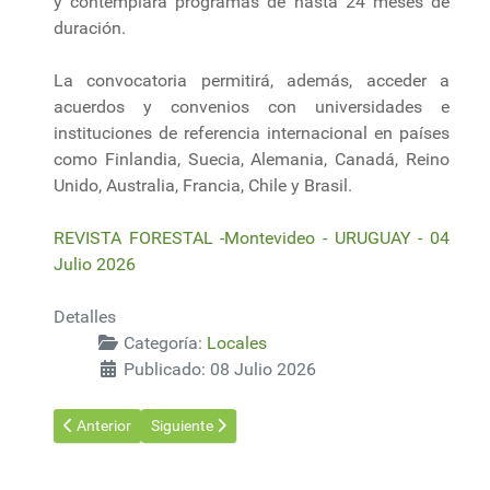
y contemplará programas de hasta 24 meses de
duración.
La convocatoria permitirá, además, acceder a
acuerdos y convenios con universidades e
instituciones de referencia internacional en países
como Finlandia, Suecia, Alemania, Canadá, Reino
Unido, Australia, Francia, Chile y Brasil.
REVISTA FORESTAL -Montevideo - URUGUAY - 04
Julio 2026
Detalles
Categoría:
Locales
Publicado: 08 Julio 2026
Artículo anterior: Datos que hablan
Artículo siguiente: Del suelo al cielo
Anterior
Siguiente