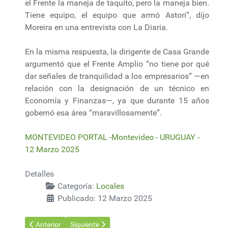
el Frente la maneja de taquito, pero la maneja bien.
Tiene equipo, el equipo que armó Astori”, dijo
Moreira en una entrevista con La Diaria.
En la misma respuesta, la dirigente de Casa Grande
argumentó que el Frente Amplio “no tiene por qué
dar señales de tranquilidad a los empresarios” —en
relación con la designación de un técnico en
Economía y Finanzas—, ya que durante 15 años
gobernó esa área “maravillosamente”.
MONTEVIDEO PORTAL -Montevideo - URUGUAY -
12 Marzo 2025
Detalles
Categoría:
Locales
Publicado: 12 Marzo 2025
Artículo anterior: Informe oficial: Ministerio de Ambiente monit
Artículo siguiente: Ministro de Ambiente señaló q
Anterior
Siguiente