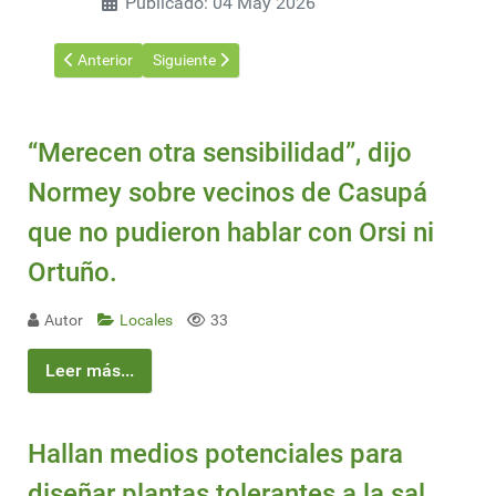
Publicado: 04 May 2026
Artículo anterior: Un puerto en Soriano proyecta una nueva sal
Artículo siguiente: Gobierno intervino en el choque 
Anterior
Siguiente
“Merecen otra sensibilidad”, dijo
Normey sobre vecinos de Casupá
que no pudieron hablar con Orsi ni
Ortuño.
Autor
Locales
33
Leer más...
Hallan medios potenciales para
diseñar plantas tolerantes a la sal.