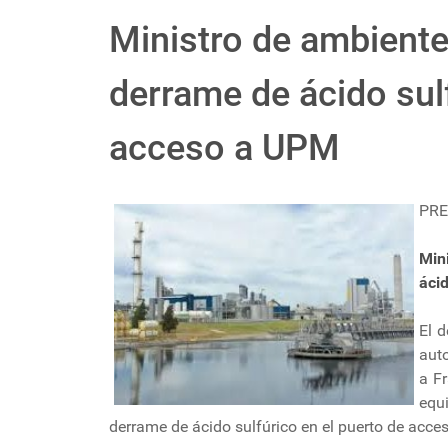
Ministro de ambiente
derrame de ácido sul
acceso a UPM
PRE
Min
áci
El d
auto
a F
equ
derrame de ácido sulfúrico en el puerto de acce