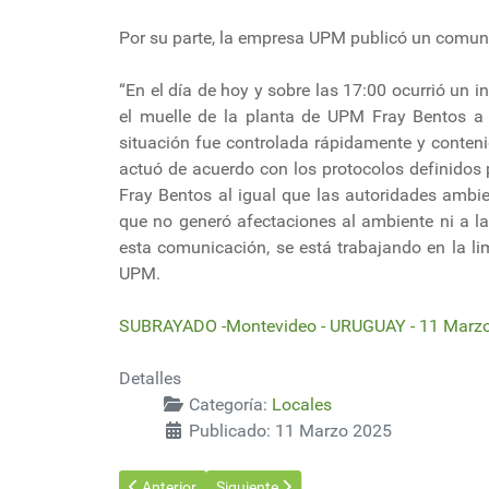
Por su parte, la empresa UPM publicó un comuni
“En el día de hoy y sobre las 17:00 ocurrió un i
el muelle de la planta de UPM Fray Bentos a
situación fue controlada rápidamente y conteni
actuó de acuerdo con los protocolos definidos
Fray Bentos al igual que las autoridades ambi
que no generó afectaciones al ambiente ni a l
esta comunicación, se está trabajando en la lim
UPM.
SUBRAYADO -Montevideo - URUGUAY - 11 Marz
Detalles
Categoría:
Locales
Publicado: 11 Marzo 2025
Artículo anterior: Auditoría investigará contratos en 
Artículo siguiente: Derrame de ácido sul
Anterior
Siguiente