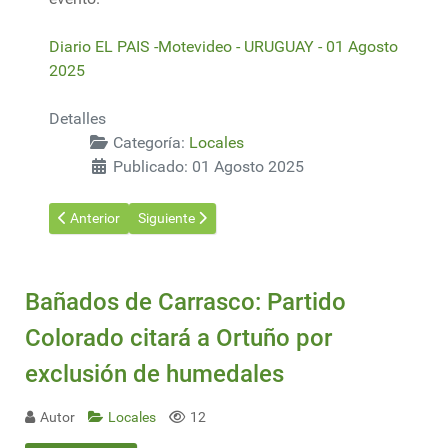
Diario EL PAIS -Motevideo - URUGUAY - 01 Agosto
2025
Detalles
Categoría:
Locales
Publicado: 01 Agosto 2025
Artículo anterior: Reviví el evento "Bicentenario: política, identida
Artículo siguiente: Orsi recorrió proyecto urbanís
Anterior
Siguiente
Bañados de Carrasco: Partido
Colorado citará a Ortuño por
exclusión de humedales
Autor
Locales
12