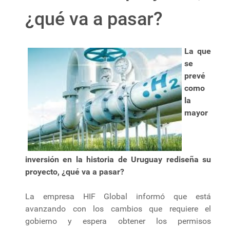
¿qué va a pasar?
La que
se
prevé
como
la
mayor
inversión en la historia de Uruguay rediseña su
proyecto, ¿qué va a pasar?
La empresa HIF Global informó que está
avanzando con los cambios que requiere el
gobierno y espera obtener los permisos