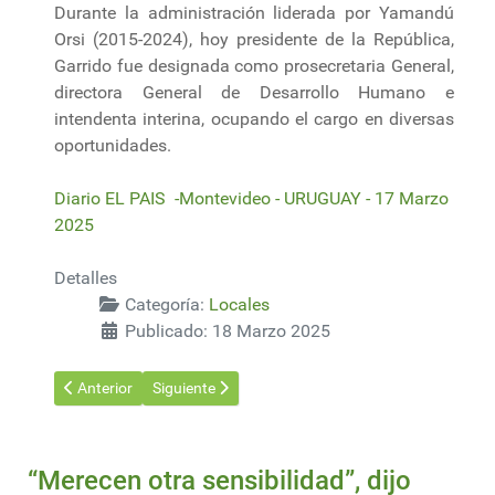
Durante la administración liderada por Yamandú
Orsi (2015-2024), hoy presidente de la República,
Garrido fue designada como prosecretaria General,
directora General de Desarrollo Humano e
intendenta interina, ocupando el cargo en diversas
oportunidades.
Diario EL PAIS -Montevideo - URUGUAY - 17 Marzo
2025
Detalles
Categoría:
Locales
Publicado: 18 Marzo 2025
Artículo anterior: Maldonado: Junta Departamental resolvió ap
Artículo siguiente: Instalaron emisor subacuático 
Anterior
Siguiente
“Merecen otra sensibilidad”, dijo