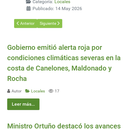
Categoría:
Locales
Publicado: 14 May 2026
Artículo anterior: Canelones, Colonia y Montevideo concentrar
Artículo siguiente: El subsecretario Olesker partic
Anterior
Siguiente
Gobierno emitió alerta roja por
condiciones climáticas severas en la
costa de Canelones, Maldonado y
Rocha
Autor
Locales
17
Leer más...
Ministro Ortuño destacó los avances