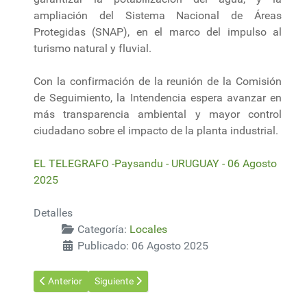
ampliación del Sistema Nacional de Áreas
Protegidas (SNAP), en el marco del impulso al
turismo natural y fluvial.
Con la confirmación de la reunión de la Comisión
de Seguimiento, la Intendencia espera avanzar en
más transparencia ambiental y mayor control
ciudadano sobre el impacto de la planta industrial.
EL TELEGRAFO -Paysandu - URUGUAY - 06 Agosto
2025
Detalles
Categoría:
Locales
Publicado: 06 Agosto 2025
Artículo anterior: MIEM asegura que gobierno pasado incumplió
Artículo siguiente: Economía sigue creciendo, pero
Anterior
Siguiente