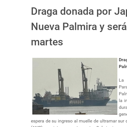
Draga donada por Ja
Nueva Palmira y ser
martes
Dra
Pal
La 
Par
Palm
la i
dur
gen
espera de su ingreso al muelle de ultramar sur 