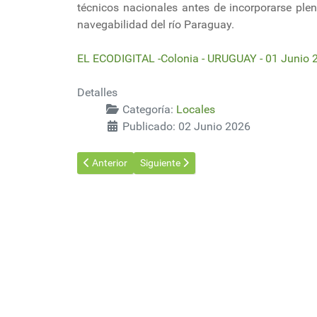
técnicos nacionales antes de incorporarse ple
navegabilidad del río Paraguay.
EL ECODIGITAL -Colonia - URUGUAY - 01 Junio 
Detalles
Categoría:
Locales
Publicado: 02 Junio 2026
Artículo anterior: Vuelven a caer las exportaciones de
Artículo siguiente: Gobierno avanza en 
Anterior
Siguiente