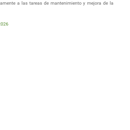
namente a las tareas de mantenimiento y mejora de la
2026
 bienes
conversaciones con astillero de Corea y con grupo francés para la const