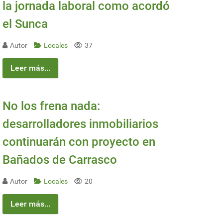
la jornada laboral como acordó
el Sunca
Autor
Locales
37
Leer más...
No los frena nada:
rucción de nuevas OPV
desarrolladores inmobiliarios
continuarán con proyecto en
Bañados de Carrasco
Autor
Locales
20
Leer más...