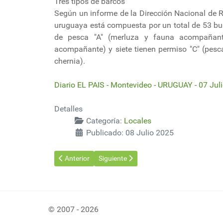
Tres tipos de barcos
Según un informe de la Dirección Nacional de Re
uruguaya está compuesta por un total de 53 buq
de pesca "A" (merluza y fauna acompañant
acompañante) y siete tienen permiso "C" (pesc
chernia).
Diario EL PAIS - Montevideo - URUGUAY - 07 Jul
Detalles
Categoría:
Locales
Publicado: 08 Julio 2025
Artículo anterior: Presidente Yamandú Orsi destacó
Artículo siguiente: Exportaciones urug
Anterior
Siguiente
© 2007 - 2026