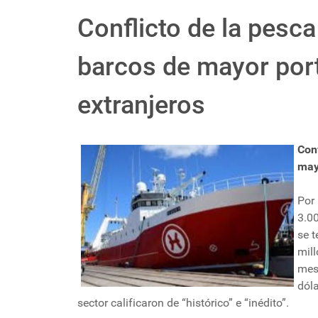
Conflicto de la pesca
barcos de mayor port
extranjeros
Con
may
Por
3.0
se t
mil
mes
dól
sector calificaron de “histórico” e “inédito”.