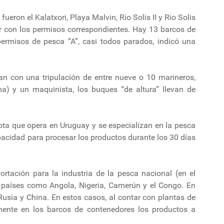
ueron el Kalatxori, Playa Malvin, Rio Solis II y Rio Solis
ar con los permisos correspondientes. Hay 13 barcos de
permisos de pesca “A”, casi todos parados, indicó una
tan con una tripulación de entre nueve o 10 marineros,
a) y un maquinista, los buques “de altura” llevan de
ota que opera en Uruguay y se especializan en la pesca
acidad para procesar los productos durante los 30 días
ortación para la industria de la pesca nacional (en el
ar países como Angola, Nigeria, Camerún y el Congo. En
Rusia y China. En estos casos, al contar con plantas de
mente en los barcos de contenedores los productos a