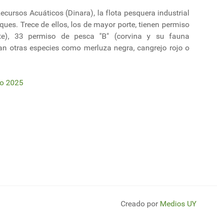
cursos Acuáticos (Dinara), la flota pesquera industrial
ues. Trece de ellos, los de mayor porte, tienen permiso
e), 33 permiso de pesca "B" (corvina y su fauna
an otras especies como merluza negra, cangrejo rojo o
io 2025
 compromiso uruguayo ante cambio climático
uayas de bienes aumentaron 4%
Creado por
Medios UY