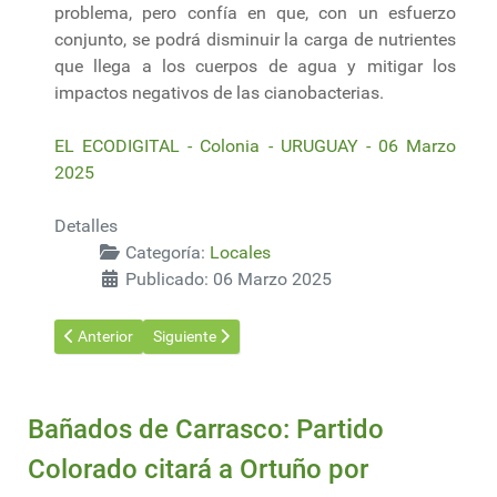
problema, pero confía en que, con un esfuerzo
conjunto, se podrá disminuir la carga de nutrientes
que llega a los cuerpos de agua y mitigar los
impactos negativos de las cianobacterias.
EL ECODIGITAL - Colonia - URUGUAY - 06 Marzo
2025
Detalles
Categoría:
Locales
Publicado: 06 Marzo 2025
Artículo anterior: Fundación UPM ofrece becas para docentes 
Artículo siguiente: Exportaciones uruguayas caen 
Anterior
Siguiente
Bañados de Carrasco: Partido
Colorado citará a Ortuño por