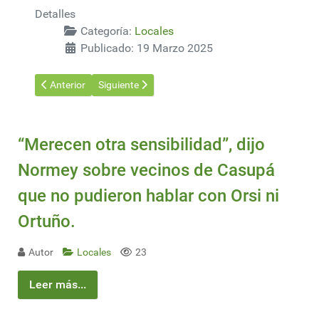
Detalles
Categoría:
Locales
Publicado: 19 Marzo 2025
Artículo anterior: Preocupa el cierre de empresas en Uruguay par
Artículo siguiente: Uruguay se encuentra en una en
Anterior
Siguiente
“Merecen otra sensibilidad”, dijo
Normey sobre vecinos de Casupá
que no pudieron hablar con Orsi ni
Ortuño.
Autor
Locales
23
Leer más...