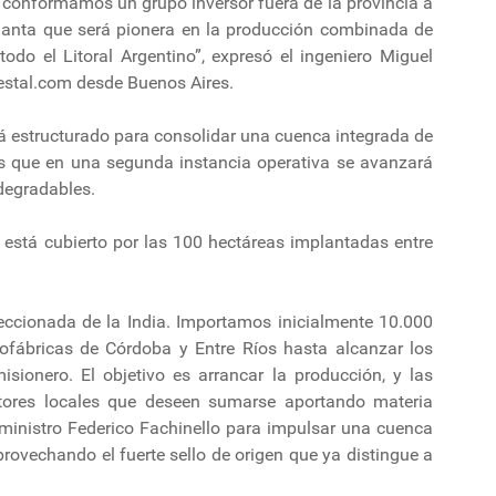
í, conformamos un grupo inversor fuera de la provincia a
lanta que será pionera en la producción combinada de
todo el Litoral Argentino”, expresó el ingeniero Miguel
estal.com desde Buenos Aires.
tá estructurado para consolidar una cuenca integrada de
 que en una segunda instancia operativa se avanzará
degradables.
 está cubierto por las 100 hectáreas implantadas entre
eccionada de la India. Importamos inicialmente 10.000
ofábricas de Córdoba y Entre Ríos hasta alcanzar los
ionero. El objetivo es arrancar la producción, y las
ctores locales que deseen sumarse aportando materia
ministro Federico Fachinello para impulsar una cuenca
rovechando el fuerte sello de origen que ya distingue a