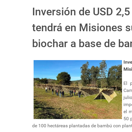
Inversión de USD 2,5 
tendrá en Misiones s
biochar a base de b
Inv
Mis
El 
Cam
juli
impo
el 
50 p
de 100 hectáreas plantadas de bambú con planti