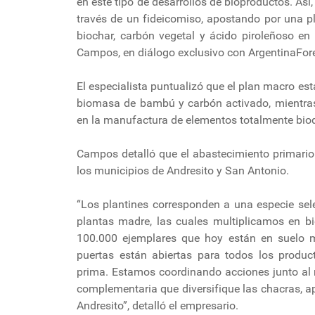
en este tipo de desarrollos de bioproductos. As
través de un fideicomiso, apostando por una p
biochar, carbón vegetal y ácido piroleñoso en 
Campos, en diálogo exclusivo con ArgentinaFor
El especialista puntualizó que el plan macro es
biomasa de bambú y carbón activado, mientras
en la manufactura de elementos totalmente bio
Campos detalló que el abastecimiento primario
los municipios de Andresito y San Antonio.
“Los plantines corresponden a una especie sel
plantas madre, las cuales multiplicamos en bi
100.000 ejemplares que hoy están en suelo mis
puertas están abiertas para todos los produ
prima. Estamos coordinando acciones junto al 
complementaria que diversifique las chacras, ap
Andresito”, detalló el empresario.