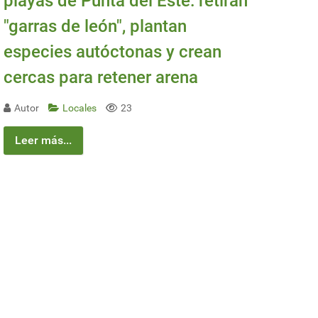
playas de Punta del Este: retiran
"garras de león", plantan
especies autóctonas y crean
cercas para retener arena
Autor
Locales
23
Leer más...