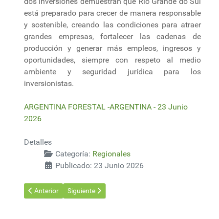
dos inversiones demuestran que Rio Grande do Sul
está preparado para crecer de manera responsable
y sostenible, creando las condiciones para atraer
grandes empresas, fortalecer las cadenas de
producción y generar más empleos, ingresos y
oportunidades, siempre con respeto al medio
ambiente y seguridad jurídica para los
inversionistas.
ARGENTINA FORESTAL -ARGENTINA - 23 Junio
2026
Detalles
Categoría:
Regionales
Publicado: 23 Junio 2026
Artículo anterior: Alianza civil y científica busca frenar el ava
Artículo siguiente: Brasil: Puerto de Itaqui regist
Anterior
Siguiente